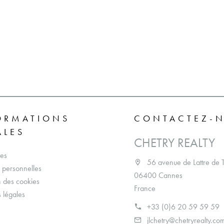
ORMATIONS
CONTACTEZ-
ALES
CHETRY REALTY
es
56 avenue de Lattre de 
personnelles
06400 Cannes
on des cookies
France
 légales
+33 (0)6 20 59 59 59
jlchetry@chetryrealty.co