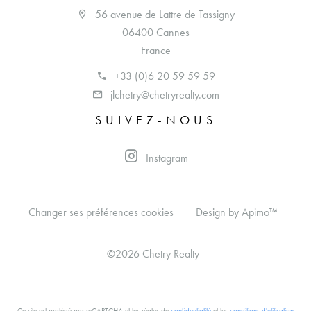
56 avenue de Lattre de Tassigny
06400 Cannes
France
+33 (0)6 20 59 59 59
jlchetry@chetryrealty.com
SUIVEZ-NOUS
Instagram
Changer ses préférences cookies
Design by
Apimo™
©2026 Chetry Realty
Ce site est protégé par reCAPTCHA et les règles de
confidentialité
et les
conditions d'utilisation