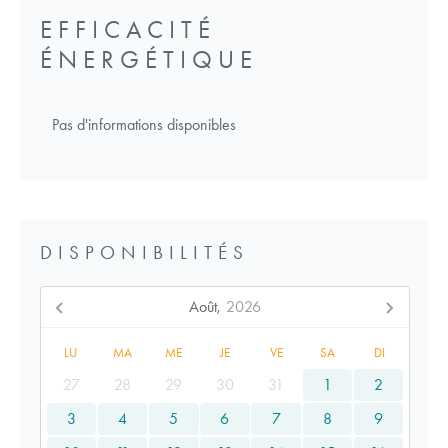
EFFICACITÉ
ÉNERGÉTIQUE
Pas d'informations disponibles
DISPONIBILITÉS
Août,
2026
LU
MA
ME
JE
VE
SA
DI
27
28
29
30
31
1
2
3
4
5
6
7
8
9