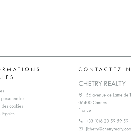
ORMATIONS
CONTACTEZ-
ALES
CHETRY REALTY
es
56 avenue de Lattre de 
personnelles
06400 Cannes
on des cookies
France
 légales
+33 (0)6 20 59 59 59
jlchetry@chetryrealty.co